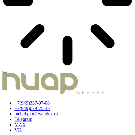
+7(949)337-97-08
+7(949)679-75-38
mebel.piar@yandex.ru
Telegram
MAX
VK