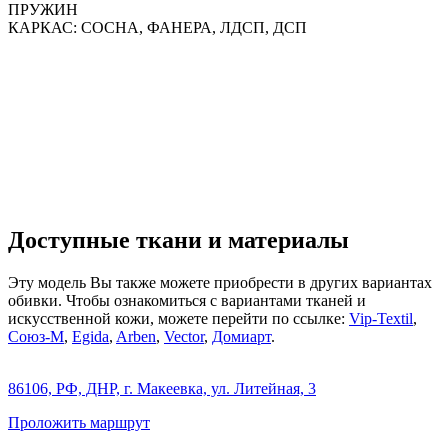
ПРУЖИН
КАРКАС:
СОСНА, ФАНЕРА, ЛДСП, ДСП
Доступные ткани и материалы
Эту модель Вы также можете приобрести в других вариантах
обивки. Чтобы ознакомиться с вариантами тканей и
искусственной кожи, можете перейти по ссылке:
Vip-Textil
,
Союз-М
,
Egida
,
Arben
,
Vector
,
Домиарт
.
86106, РФ, ДНР, г. Макеевка, ул. Литейная, 3
Проложить маршрут