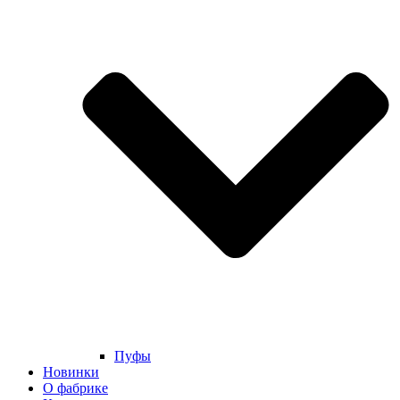
Пуфы
Новинки
О фабрике